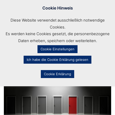
Zum
Cookie Hinweis
Inhalt
Men
springen
Diese Website verwendet ausschließlich notwendige
ums
Cookies.
Es werden keine Cookies gesetzt, die personenbezogene
Daten erheben, speichern oder weiterleiten.
Cookie Einstellungen
Verkaufszyklus vs.
Ich habe die Cookie Erklärung gelesen
Entscheidungszyklus
Cookie Erklärung